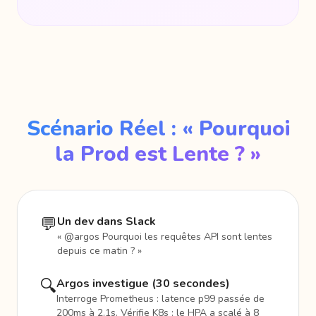
Scénario Réel : « Pourquoi
la Prod est Lente ? »
💬
Un dev dans Slack
« @argos Pourquoi les requêtes API sont lentes
depuis ce matin ? »
🔍
Argos investigue (30 secondes)
Interroge Prometheus : latence p99 passée de
200ms à 2.1s. Vérifie K8s : le HPA a scalé à 8