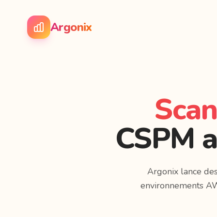
Argonix
Scan
CSPM au
Argonix lance des
environnements AWS