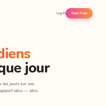
Log In
Start Free
diens
que jour
 les jours sur vos
rapport sécu — zéro