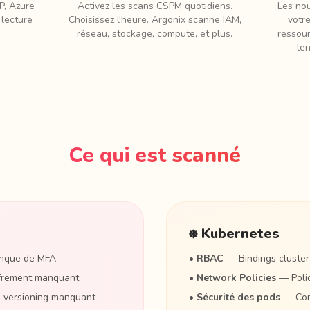
P, Azure
Activez les scans CSPM quotidiens.
Les no
lecture
Choisissez l'heure. Argonix scanne IAM,
votr
réseau, stockage, compute, et plus.
ressour
te
Ce qui est scanné
⎈ Kubernetes
manque de MFA
•
RBAC
— Bindings cluster
iffrement manquant
•
Network Policies
— Polic
, versioning manquant
•
Sécurité des pods
— Cont