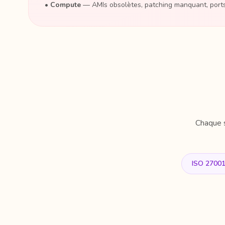
•
Compute
— AMIs obsolètes, patching manquant, por
Chaque 
ISO 2700