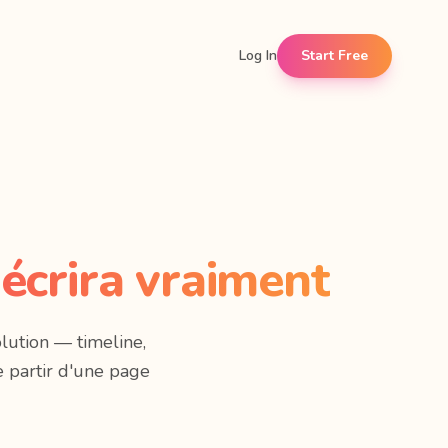
Log In
Start Free
écrira vraiment
ution — timeline,
de partir d'une page