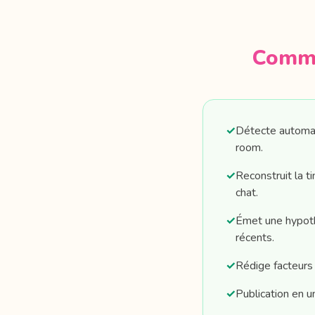
Comme
✓
Détecte automati
room.
✓
Reconstruit la t
chat.
✓
Émet une hypoth
récents.
✓
Rédige facteurs c
✓
Publication en un