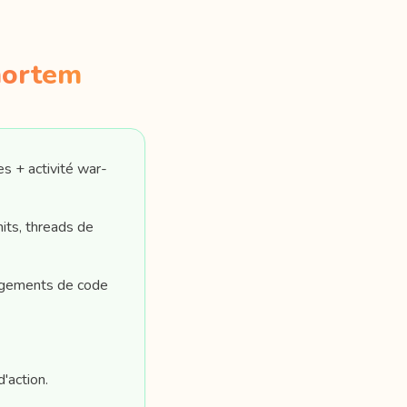
mortem
es + activité war-
its, threads de
angements de code
d'action.