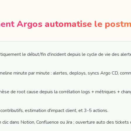
nt Argos automatise le post
quement le début/fin d'incident depuis le cycle de vie des alert
imeline minute par minute : alertes, deploys, syncs Argo CD, comm
èse de root cause depuis la corrélation logs + métriques + ch
ontributifs, estimation d'impact client, et 3-5 actions.
 clic dans Notion, Confluence ou Jira ; ouverture auto des tickets 