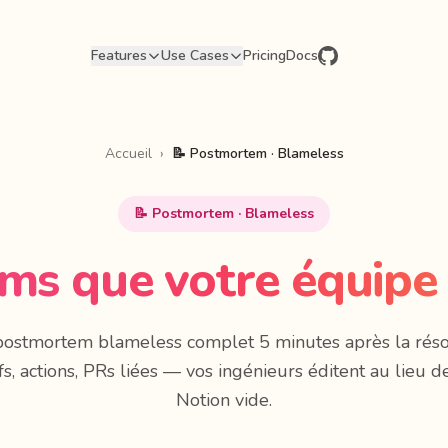
Features
Use Cases
Pricing
Docs
Accueil
›
📝 Postmortem · Blameless
📝 Postmortem · Blameless
s que votre équipe 
postmortem blameless complet 5 minutes après la résol
fs, actions, PRs liées — vos ingénieurs éditent au lieu 
Notion vide.