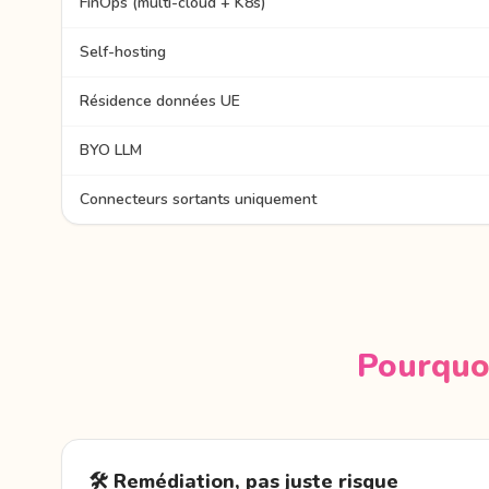
FinOps (multi-cloud + K8s)
Self-hosting
Résidence données UE
BYO LLM
Connecteurs sortants uniquement
Pourquoi
🛠️ Remédiation, pas juste risque